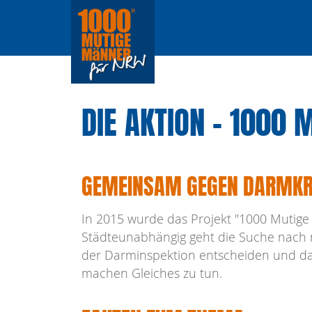
DIE AKTION - 1000
GEMEINSAM GEGEN DARMKR
In 2015 wurde das Projekt "1000 Mutige
Städteunabhängig geht die Suche nach m
der Darminspektion entscheiden und da
machen Gleiches zu tun.