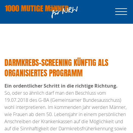
DARMKREBS-SCREENING KÜNFTIG ALS
ORGANISIERTES PROGRAMM
Ein ordentlicher Schritt in die richtige Richtung.
So, oder so ähnlich darf man den Beschluss vom
19.07.2018 des G-BA (Gemeinsamer Bundesausschuss)
wohl interpretieren. Im kommenden Jahr werden Männer,
wie Frauen ab dem 50. Lebensjahr in einem persönlichen
Anschreiben der Krankenkassen auf die Möglichkeit und
auf die Sinnhaftigkeit der Darmkrebsfrüherkennung sowie