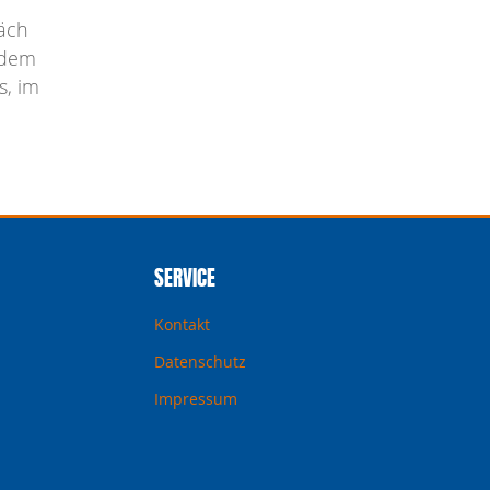
räch
 dem
s, im
SERVICE
Kontakt
Datenschutz
Impressum