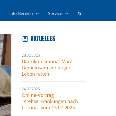
Info-Bereich
Service
AKTUELLES
28.02.2026
Darmkrebsmonat März –
Gemeinsam vorsorgen.
Leben retten.
24.07.2025
Online-Vortrag
"Krebserkrankungen nach
Corona" vom 15.07.2025