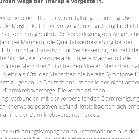
rden Wege der Therapie vorgestellt.
 verschiedenen Themenveranstaltungen einen großen
die Möglichkeit einer Vorsorgeuntersuchung fand nic
her, der ihm gebührt. Die Vorverlegung des Anspruchs
jahr bei Männern, die Qualitätsverbesserung bei der
 führt nicht automatisch zur Verbesserung der Zahl de
he Studie zeigt, dass gerade jüngere Männer oft die
nur ältere Menschen“ und bei den älteren Menschen h
e. Mehr als 60% der Menschen die bereits Symptome f
zt zu gehen. In Deutschland ist das leider nicht and
zurDarmkrebsvorsorge. Die vermeintlichen
ung -verbunden mit der vorbereitenden Darmreinigun
licherweise positiven Befund, kristallisierten sich ern
chnahme der Darmkrebsvorsorge heraus.
erer Aufklärungskampagnen an. Informationen aus der