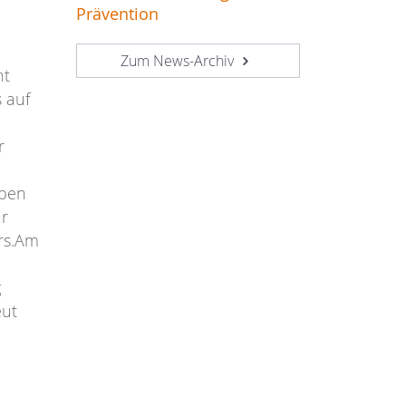
Prävention
Zum News-Archiv
ht
 auf
r
aben
ür
ers.Am
g
eut