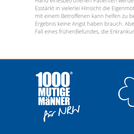
Hand einesbetroffenen Patienten werde
Esstärkt in vielerlei Hinsicht die Eige
mit einem Betroffenen kann helfen zu 
Ergebnis keine Angst haben brauch. Abe
Fall eines frühenBefundes, die Erkranku