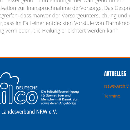
n besser gehört und eindringlicher wahrgenommen.
nmotivation zur Inanspruchnahme derVorsorge. Das Gesp
begreifen, dass manvor der Vorsorgeuntersuchung und
r,dass im Fall einer entdeckten Vorstufe von Darmkreb
ng vermieden, die Heilung erleichtert werden kann
AKTUELLES
News-Archiv
Termine