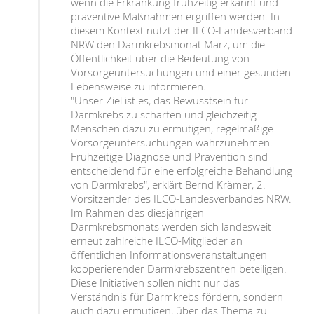
wenn die Erkrankung frühzeitig erkannt und
präventive Maßnahmen ergriffen werden. In
diesem Kontext nutzt der ILCO-Landesverband
NRW den Darmkrebsmonat März, um die
Öffentlichkeit über die Bedeutung von
Vorsorgeuntersuchungen und einer gesunden
Lebensweise zu informieren.
"Unser Ziel ist es, das Bewusstsein für
Darmkrebs zu schärfen und gleichzeitig
Menschen dazu zu ermutigen, regelmäßige
Vorsorgeuntersuchungen wahrzunehmen.
Frühzeitige Diagnose und Prävention sind
entscheidend für eine erfolgreiche Behandlung
von Darmkrebs", erklärt Bernd Krämer, 2.
Vorsitzender des ILCO-Landesverbandes NRW.
Im Rahmen des diesjährigen
Darmkrebsmonats werden sich landesweit
erneut zahlreiche ILCO-Mitglieder an
öffentlichen Informationsveranstaltungen
kooperierender Darmkrebszentren beteiligen.
Diese Initiativen sollen nicht nur das
Verständnis für Darmkrebs fördern, sondern
auch dazu ermutigen, über das Thema zu