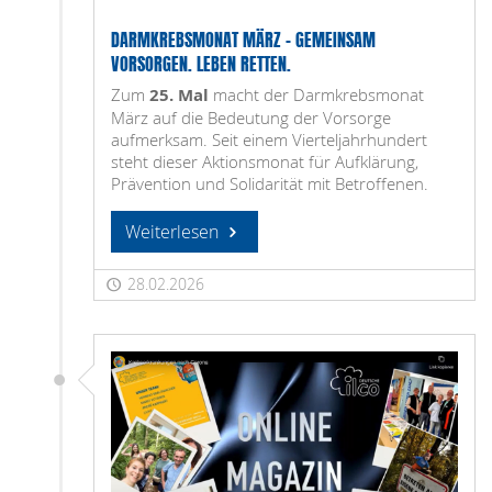
DARMKREBSMONAT MÄRZ – GEMEINSAM
VORSORGEN. LEBEN RETTEN.
Zum
25. Mal
macht der Darmkrebsmonat
März auf die Bedeutung der Vorsorge
aufmerksam. Seit einem Vierteljahrhundert
steht dieser Aktionsmonat für Aufklärung,
Prävention und Solidarität mit Betroffenen.
Weiterlesen
28.02.2026